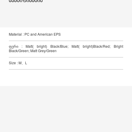
სპეციფიკაცია
Material : PC and American EPS
ფერი : Matt( bright) Black/Blue; Matt( bright)Black/Red; Bright
Black/Green; Matt Grey/Green
Size : M、L