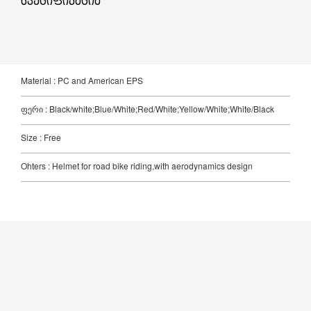
სპეციფიკაცია
Material : PC and American EPS
ფერი : Black/white;Blue/White;Red/White;Yellow/White;White/Black
Size : Free
Ohters : Helmet for road bike riding,with aerodynamics design